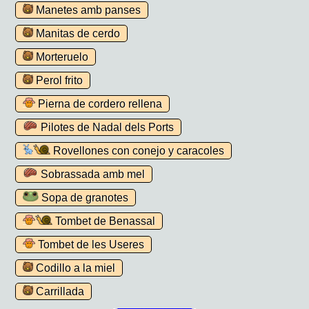
Manetes amb panses
Manitas de cerdo
Morteruelo
Perol frito
Pierna de cordero rellena
Pilotes de Nadal dels Ports
Rovellones con conejo y caracoles
Sobrassada amb mel
Sopa de granotes
Tombet de Benassal
Tombet de les Useres
Codillo a la miel
Carrillada