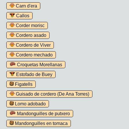
Carn d'era
Callos
Corder morisc
Cordero asado
Cordero de Viver
Cordero mechado
Croquetas Morellanas
Estofado de Buey
Figatells
Guisado de cordero (De Ana Torres)
Lomo adobado
Mandonguilles de putxero
Mandonguilles en tomaca