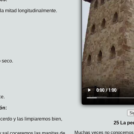
 la mitad longitudinalmente.
 seco.
ce.
ón:
erdo y las limpiaremos bien,
 sal coceremos las manitas de