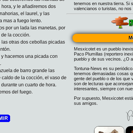
2 hora, y le añadiremos dos
ahorias, el laurel, y las
a mas a fuego lento.
s por un lada las manetas, por
o de la cocción.
M
 las otras dos cebollas picadas
Mesxicotet es un pueblo inexi
entón.
Paco Plumillas (reportero inex
s y hacemos una picada con
pueblo y de sus vecinos. ¿O a
.
Tontuna-News es su periódico
azuela de barro grande las
tenemos demasiadas cosas que
 caldo de la cocción, el vaso de
gente del pueblo o de los que
son de lecturas que aconseja
 durante un cuarto de hora.
interesantes, siempre con nues
remos del fuego.
Por supuesto, Mesxicotet está
sus amigos.