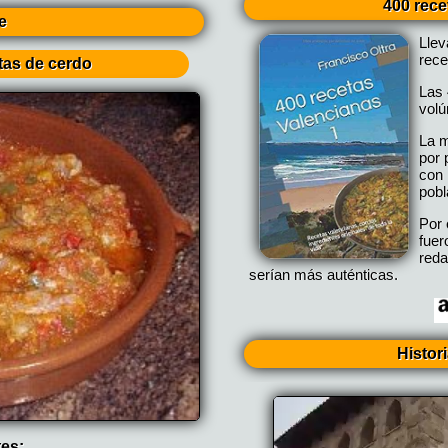
400 rece
e
Lle
rece
tas de cerdo
Las 
vol
La m
por 
con 
pobl
Por 
fuer
reda
serían más auténticas.
Histor
tes: