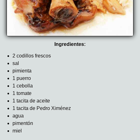
Ingredientes:
2 codillos frescos
sal
pimienta
1 puerro
1 cebolla
1 tomate
1 tacita de aceite
1 tacita de Pedro Ximénez
agua
pimentón
miel