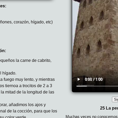
tes:
iñones, corazón, hígado, etc)
ón:
queños la carne de cabrito,
l hígado.
 a fuego muy lento, y mientras
s tiernoa a trocitos de 2 a 3
a mitad de la longitud de las
rar, añadimos los ajos y
inal de la cocción, para que los
u color verde.