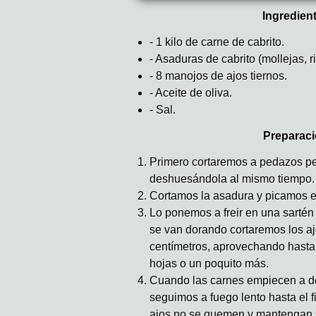
Ingredien
- 1 kilo de carne de cabrito.
- Asaduras de cabrito (mollejas, r
- 8 manojos de ajos tiernos.
- Aceite de oliva.
- Sal.
Preparaci
Primero cortaremos a pedazos pe
deshuesándola al mismo tiempo.
Cortamos la asadura y picamos e
Lo ponemos a freir en una sartén
se van dorando cortaremos los ajo
centímetros, aprovechando hasta l
hojas o un poquito más.
Cuando las carnes empiecen a do
seguimos a fuego lento hasta el f
ajos no se quemen y mantengan s