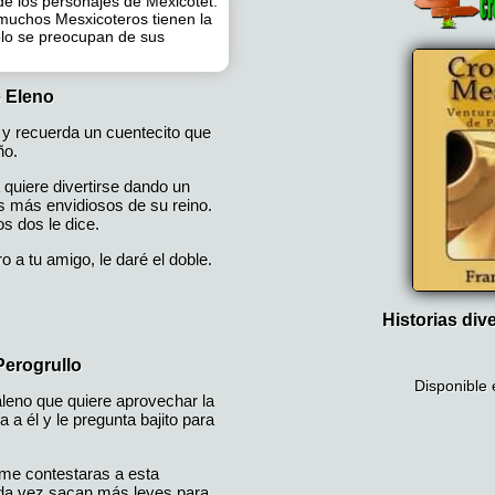
de los personajes de Mexicotet.
uchos Mesxicoteros tienen la
olo se preocupan de sus
 Eleno
 y recuerda un cuentecito que
ño.
a quiere divertirse dando un
s más envidiosos de su reino.
os dos le dice.
o a tu amigo, le daré el doble.
Historias div
Perogrullo
Disponible 
leno que quiere aprovechar la
a a él y le pregunta bajito para
 me contestaras a esta
da vez sacan más leyes para