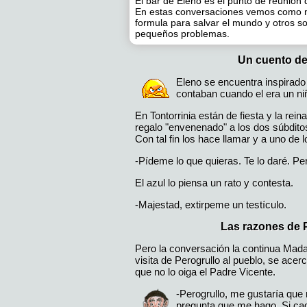
El bar de Eleno es el punto de reunión 
En estas conversaciones vemos como m
formula para salvar el mundo y otros s
pequeños problemas.
Un cuento de
Eleno se encuentra inspirado
contaban cuando el era un ni
En Tontorrinia están de fiesta y la rein
regalo "envenenado" a los dos súbdito
Con tal fin los hace llamar y a uno de l
-Pídeme lo que quieras. Te lo daré. Per
El azul lo piensa un rato y contesta.
-Majestad, extirpeme un testículo.
Las razones de 
Pero la conversación la continua Mada
visita de Perogrullo al pueblo, se acerc
que no lo oiga el Padre Vicente.
-Perogrullo, me gustaría que
pregunta que me hago. Si ca