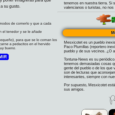
 y poner vinagreras para que
a su gusto.
s modos de comerlo y que a cada
 el tenedor y se le añade
M
equeño), para que se lo coman los
Mesxicotet es un pueblo inexi
 carne a pedacitos en el hervido
Paco Plumillas (reportero inex
muy bueno.
pueblo y de sus vecinos. ¿O a
Tontuna-News es su periódico
tenemos demasiadas cosas que
gente del pueblo o de los que
son de lecturas que aconseja
interesantes, siempre con nues
Por supuesto, Mesxicotet está
sus amigos.