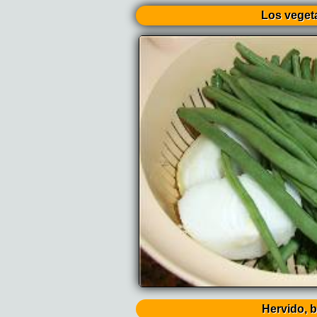
Los veget
Hervido, bu