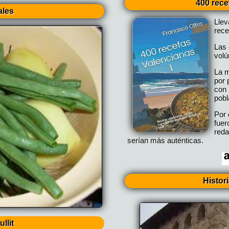
400 rece
ales
Lle
rece
Las 
vol
La m
por 
con 
pobl
Por 
fuer
reda
serían más auténticas.
Histor
llit