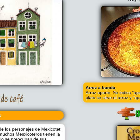
Arroz a banda
Arroz aparte. Se indica "a
plato se sirve el arroz y "a
s
de los personajes de Mexicotet.
uchos Mesxicoteros tienen la
olo se preocupan de sus