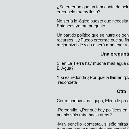
¿Se creerían que un fabricante de pel
crecepelo maravilloso?
No sería lo lógico puesto que necesita
Entonces yo me pregunto...
Un partido político que se nutre de gen
recursos... ¿Puedo creerme que su fin
mejor nivel de vida o será mantener y
Una pregunta
Si en La Tierra hay mucha más agua qu
El Agua?
Y si es redonda ¿Por que la llaman "pl
"redondeta".
Otra
Como portavoz del gupo, Eleno le preg
-Perogrullo, ¿Por qué hay políticos e
pueblo sólo mire hacia atrás?
-Muy sencillo -contesta-, si sólo mira
trampas que te ponen delante para el 