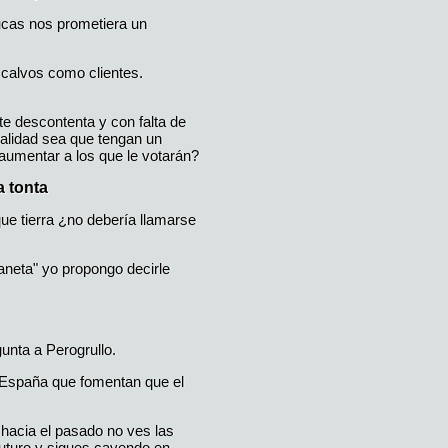
ucas nos prometiera un
 calvos como clientes.
te descontenta y con falta de
alidad sea que tengan un
 aumentar a los que le votarán?
 tonta
e tierra ¿no debería llamarse
aneta" yo propongo decirle
unta a Perogrullo.
n España que fomentan que el
s hacia el pasado no ves las
futuro y sigues cayendo en