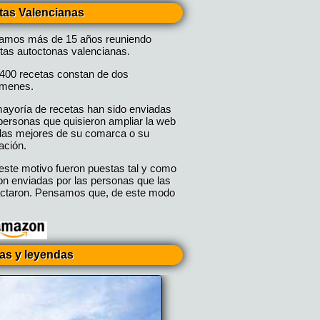
tas Valencianas
vamos más de 15 años reuniendo
tas autoctonas valencianas.
400 recetas constan de dos
úmenes.
ayoría de recetas han sido enviadas
personas que quisieron ampliar la web
las mejores de su comarca o su
ación.
este motivo fueron puestas tal y como
on enviadas por las personas que las
ctaron. Pensamos que, de este modo
ias y leyendas