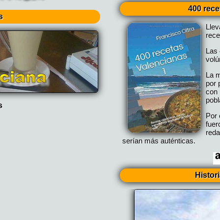
400 rece
s
Lle
rece
Las 
vol
La m
por 
con 
pobl
s
Por 
fuer
reda
serían más auténticas.
Histor