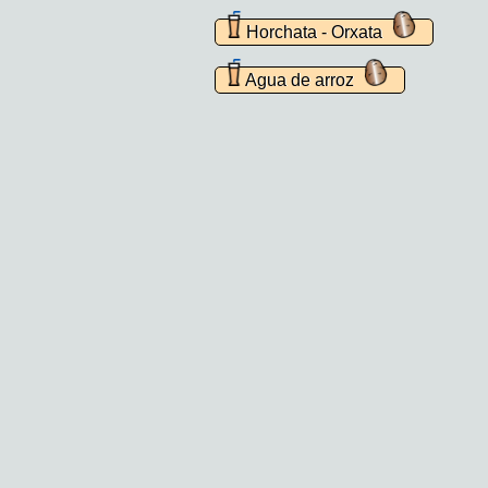
Horchata - Orxata
Agua de arroz