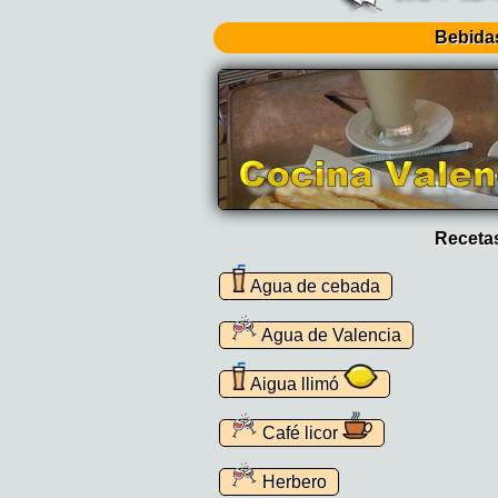
Bebida
Receta
Agua de cebada
Agua de Valencia
Aigua llimó
Café licor
Herbero