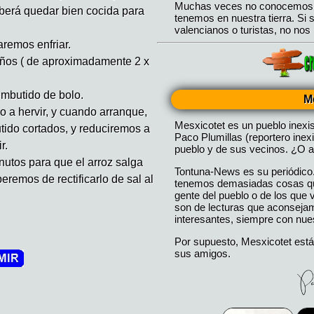
eberá quedar bien cocida para
remos enfriar.
ños ( de aproximadamente 2 x
mbutido de bolo.
M
 a hervir, y cuando arranque,
Mesxicotet es un pueblo inexi
utido cortados, y reduciremos a
Paco Plumillas (reportero inex
r.
pueblo y de sus vecinos. ¿O a
nutos para que el arroz salga
Tontuna-News es su periódico
remos de rectificarlo de sal al
tenemos demasiadas cosas que
gente del pueblo o de los que
son de lecturas que aconseja
interesantes, siempre con nues
Por supuesto, Mesxicotet está
sus amigos.