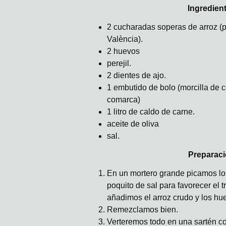
Ingredien
2 cucharadas soperas de arroz (p
València).
2 huevos
perejil.
2 dientes de ajo.
1 embutido de bolo (morcilla de c
comarca)
1 litro de caldo de carne.
aceite de oliva
sal.
Preparaci
En un mortero grande picamos los 
poquito de sal para favorecer el t
añadimos el arroz crudo y los hu
Remezclamos bien.
Verteremos todo en una sartén co