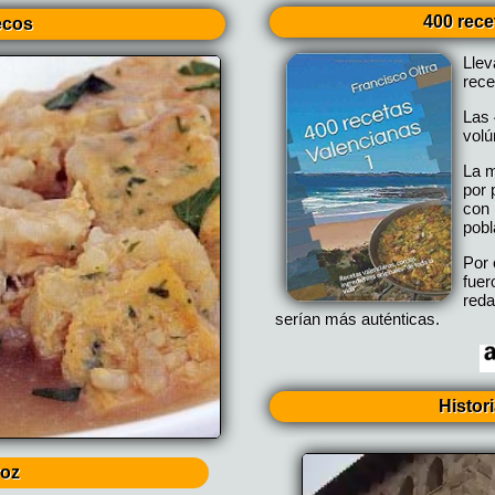
400 rece
ecos
Lle
rece
Las 
vol
La m
por 
con 
pobl
Por 
fuer
reda
serían más auténticas.
Histor
roz