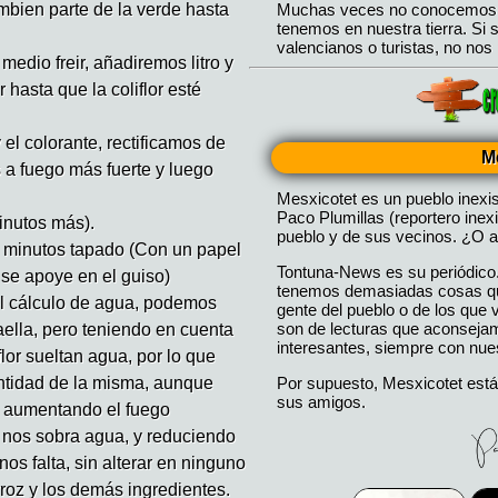
tambien parte de la verde hasta
edio freir, añadiremos litro y
hasta que la coliflor esté
 el colorante, rectificamos de
M
 a fuego más fuerte y luego
Mesxicotet es un pueblo inexi
Paco Plumillas (reportero inex
inutos más).
pueblo y de sus vecinos. ¿O a
5 minutos tapado (Con un papel
Tontuna-News es su periódico
 se apoye en el guiso)
tenemos demasiadas cosas que
el cálculo de agua, podemos
gente del pueblo o de los que
son de lecturas que aconseja
ella, pero teniendo en cuenta
interesantes, siempre con nues
lor sueltan agua, por lo que
Por supuesto, Mesxicotet está
ntidad de la misma, aunque
sus amigos.
 aumentando el fuego
nos sobra agua, y reduciendo
s falta, sin alterar en ninguno
roz y los demás ingredientes.