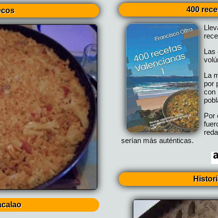
400 rece
ecos
Lle
rece
Las 
vol
La m
por 
con 
pobl
Por 
fuer
reda
serían más auténticas.
Histor
acalao