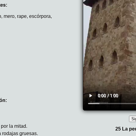
tes:
, mero, rape, escórpora,
ón:
por la mitad.
a rodajas gruesas.