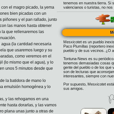
con el magro picado, la yema
azones bien picadas con un
os piñones y el pan rallado, junto
 con las manos hasta obtener
la que rellenaremos las
M
inuación.
Mesxicotet es un pueblo inexi
agua (la cantidad necesaria
Paco Plumillas (reportero inex
ela que usaremos luego y su
pueblo y de sus vecinos. ¿O a
paradas, como veremos en el
Tontuna-News es su periódico
jil (lo mismo que el agua), y lo
tenemos demasiadas cosas que
gente del pueblo o de los que
sen unos 5 minutos desde que
son de lecturas que aconseja
interesantes, siempre con nues
de la batidora de mano lo
Por supuesto, Mesxicotet está
na emulsión homogénea y lo
sus amigos.
as, y las rehogamos en una
ente hasta dorarlas, y las vamos
o plana unas junto a otras de