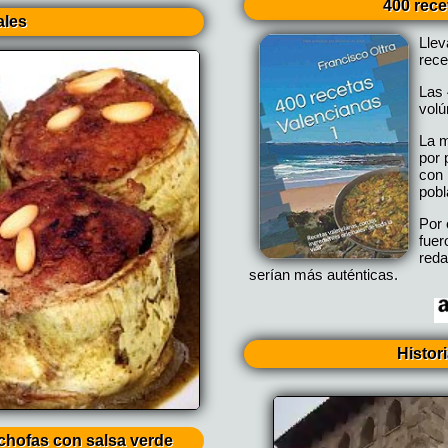
400 rece
ales
Lle
rece
Las 
vol
La m
por 
con 
pobl
Por 
fuer
reda
serían más auténticas.
Histor
achofas con salsa verde