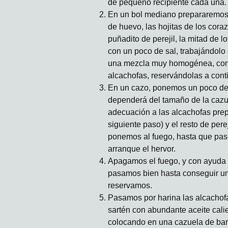
de pequeño recipiente cada una.
En un bol mediano prepararemos 
de huevo, las hojitas de los cor
puñadito de perejil, la mitad de l
con un poco de sal, trabajándolo
una mezcla muy homogénea, con 
alcachofas, reservándolas a cont
En un cazo, ponemos un poco de 
dependerá del tamaño de la cazu
adecuación a las alcachofas pre
siguiente paso) y el resto de pere
ponemos al fuego, hasta que pa
arranque el hervor.
Apagamos el fuego, y con ayuda 
pasamos bien hasta conseguir u
reservamos.
Pasamos por harina las alcachof
sartén con abundante aceite cali
colocando en una cazuela de barr