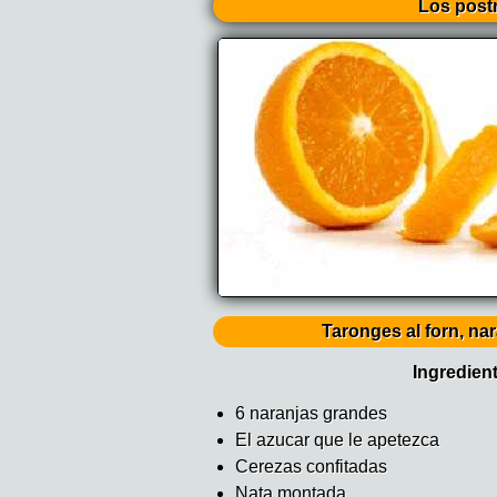
Los post
Taronges al forn, na
Ingredien
6 naranjas grandes
El azucar que le apetezca
Cerezas confitadas
Nata montada