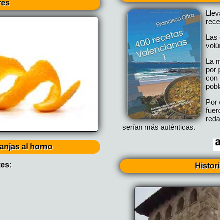
res
Lle
rece
Las 
vol
La m
por 
con 
pobl
Por 
fuer
reda
serían más auténticas.
ranjas al horno
tes:
Histor