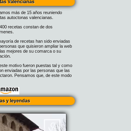
tas Valencianas
vamos más de 15 años reuniendo
tas autoctonas valencianas.
400 recetas constan de dos
úmenes.
ayoría de recetas han sido enviadas
personas que quisieron ampliar la web
las mejores de su comarca o su
ación.
este motivo fueron puestas tal y como
on enviadas por las personas que las
ctaron. Pensamos que, de este modo
ias y leyendas