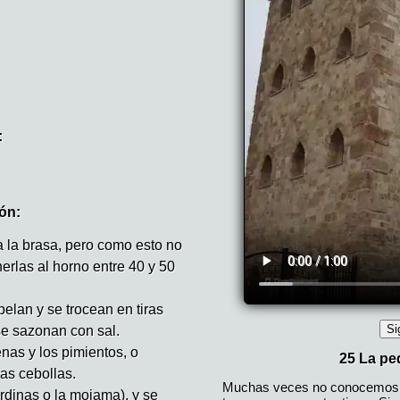
:
ón:
a la brasa, pero como esto no
rlas al horno entre 40 y 50
pelan y se trocean en tiras
se sazonan con sal.
nas y los pimientos, o
as cebollas.
dinas o la mojama), y se