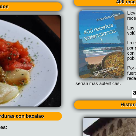
400 rece
ados
Lle
rece
Las 
vol
La m
por 
con 
pobl
Por 
fuer
reda
serían más auténticas.
Histor
rduras con bacalao
tes: