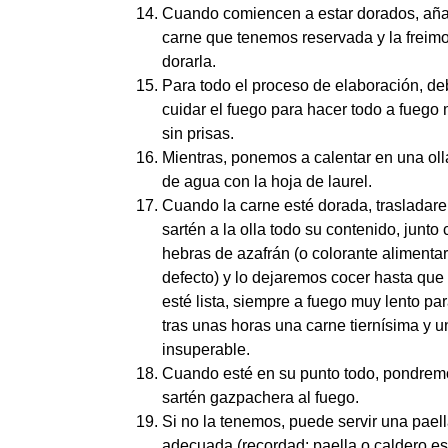
Cuando comiencen a estar dorados, añ
carne que tenemos reservada y la freim
dorarla.
Para todo el proceso de elaboración, d
cuidar el fuego para hacer todo a fuego
sin prisas.
Mientras, ponemos a calentar en una ol
de agua con la hoja de laurel.
Cuando la carne esté dorada, trasladar
sartén a la olla todo su contenido, junto
hebras de azafrán (o colorante alimentar
defecto) y lo dejaremos cocer hasta que 
esté lista, siempre a fuego muy lento pa
tras unas horas una carne tiernísima y u
insuperable.
Cuando esté en su punto todo, pondrem
sartén gazpachera al fuego.
Si no la tenemos, puede servir una pael
adecuada (recordad: paella o caldero es