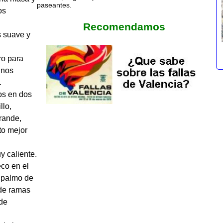
paseantes.
os
 suave y
ro para
 nos
.
os en dos
llo,
rande,
to mejor
y caliente.
co en el
 palmo de
 de ramas
 de