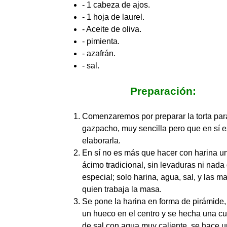
- 1 cabeza de ajos.
- 1 hoja de laurel.
- Aceite de oliva.
- pimienta.
- azafrán.
- sal.
Preparación:
Comenzaremos por preparar la torta par
gazpacho, muy sencilla pero que en sí e
elaborarla.
En sí no es más que hacer con harina u
ácimo tradicional, sin levaduras ni nada
especial; solo harina, agua, sal, y las 
quien trabaja la masa.
Se pone la harina en forma de pirámide,
un hueco en el centro y se hecha una c
de sal con agua muy caliente, se hace 