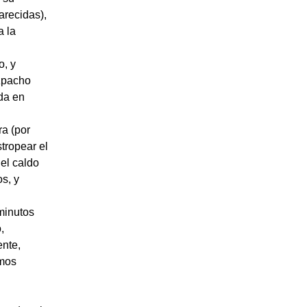
arecidas),
a la
o, y
zpacho
da en
a (por
tropear el
el caldo
s, y
minutos
,
ente,
emos