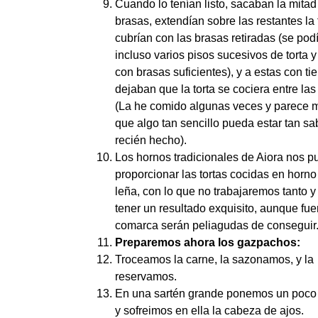
Cuando lo tenían listo, sacaban la mitad
brasas, extendían sobre las restantes la t
cubrían con las brasas retiradas (se pod
incluso varios pisos sucesivos de torta y
con brasas suficientes), y a estas con tie
dejaban que la torta se cociera entre las
(La he comido algunas veces y parece m
que algo tan sencillo pueda estar tan s
recién hecho).
Los hornos tradicionales de Aiora nos 
proporcionar las tortas cocidas en horno
leña, con lo que no trabajaremos tanto 
tener un resultado exquisito, aunque fue
comarca serán peliagudas de conseguir
Preparemos ahora los gazpachos:
Troceamos la carne, la sazonamos, y la
reservamos.
En una sartén grande ponemos un poco 
y sofreimos en ella la cabeza de ajos.