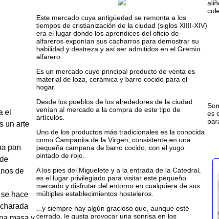
ali
col
Este mercado cuya antigüedad se remonta a los
tiempos de cristianización de la ciudad (siglos XIIII-XIV)
era el lugar donde los aprendices del oficio de
alfareros exponían sus cacharros para demostrar su
habilidad y destreza y así ser admitidos en el Gremio
alfarero.
Es un mercado cuyo principal producto de venta es
material de loza, cerámica y barro cocido para el
hogar.
Desde los pueblos de los alrededores de la ciudad
Som
venían al mercado a la compra de este tipo de
a el
es 
artículos.
par
s un arte
Uno de los productos más tradicionales es la conocida
como Campanita de la Virgen, consistente en una
na pan
pequeña campana de barro cocido, con el yugo
pintado de rojo.
 de
A los pies del Miguelete y a la entrada de la Catedral,
manos de
es el lugar privilegiado para visitar este pequeño
mercado y disfrutar del entorno en cualquiera de sus
múltiples establecimientos hosteleros.
 se hace
ucharada
...y siempre hay algún gracioso que, aunque esté
cerrado, le gusta provocar una sonrisa en los
una masa y