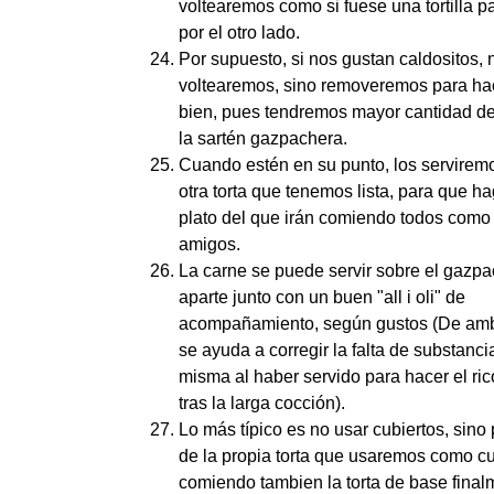
voltearemos como si fuese una tortilla p
por el otro lado.
Por supuesto, si nos gustan caldositos, 
voltearemos, sino removeremos para ha
bien, pues tendremos mayor cantidad de
la sartén gazpachera.
Cuando estén en su punto, los serviremo
otra torta que tenemos lista, para que h
plato del que irán comiendo todos com
amigos.
La carne se puede servir sobre el gazp
aparte junto con un buen "all i oli" de
acompañamiento, según gustos (De am
se ayuda a corregir la falta de substanci
misma al haber servido para hacer el ric
tras la larga cocción).
Lo más típico es no usar cubiertos, sin
de la propia torta que usaremos como c
comiendo tambien la torta de base final