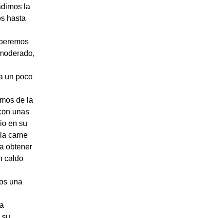
adimos la
os hasta
eberemos
 moderado,
la un poco
emos de la
 con unas
io en su
la carne
ra obtener
n caldo
os una
la
 su