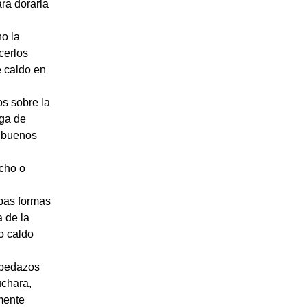
ara dorarla
no la
cerlos
 caldo en
s sobre la
aga de
o buenos
acho o
bas formas
a de la
o caldo
o pedazos
uchara,
mente