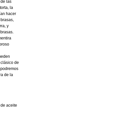
 de las
orta, la
ían hacer
 brasas,
rra, y
 brasas.
entira
abroso
pueden
 clásico de
y podremos
ra de la
.
de aceite