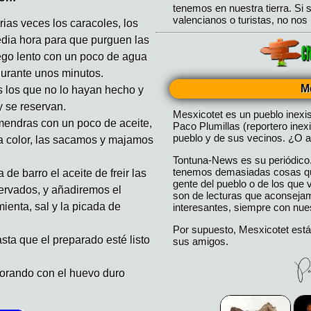
as veces los caracoles, los
dia hora para que purguen las
ego lento con un poco de agua
durante unos minutos.
M
s los que no lo hayan hecho y
y se reservan.
Mesxicotet es un pueblo inexi
mendras con un poco de aceite,
Paco Plumillas (reportero inex
pueblo y de sus vecinos. ¿O a
a color, las sacamos y majamos
Tontuna-News es su periódico
tenemos demasiadas cosas que
e barro el aceite de freir las
gente del pueblo o de los que
ervados, y añadiremos el
son de lecturas que aconseja
mienta, sal y la picada de
interesantes, siempre con nues
Por supuesto, Mesxicotet está
sta que el preparado esté listo
sus amigos.
corando con el huevo duro