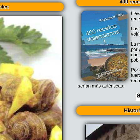
400 rece
oles
Lle
rece
Las 
vol
La m
por 
con 
pobl
Por 
fuer
reda
serían más auténticas.
Histor