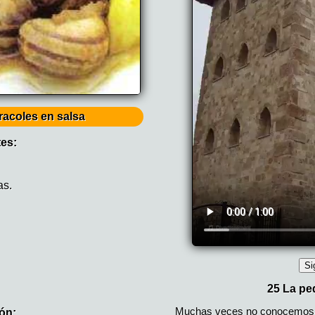
racoles en salsa
tes:
as.
ón: