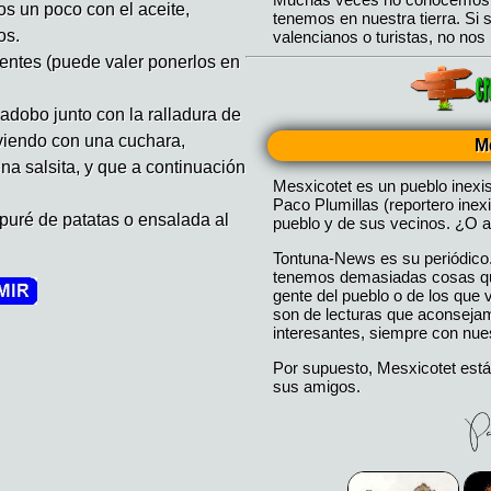
s un poco con el aceite,
os.
entes (puede valer ponerlos en
 adobo junto con la ralladura de
oviendo con una cuchara,
M
a salsita, y que a continuación
Mesxicotet es un pueblo inexi
Paco Plumillas (reportero inex
uré de patatas o ensalada al
pueblo y de sus vecinos. ¿O a
Tontuna-News es su periódico
tenemos demasiadas cosas que
gente del pueblo o de los que
son de lecturas que aconseja
interesantes, siempre con nues
Por supuesto, Mesxicotet está
sus amigos.