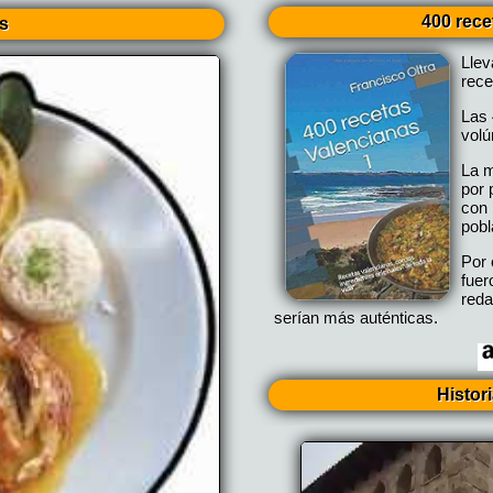
400 rece
s
Lle
rece
Las 
vol
La m
por 
con 
pobl
Por 
fuer
reda
serían más auténticas.
Histor