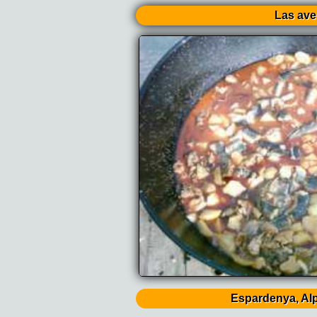
Las ave
Espardenya, Al