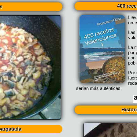
400 rece
s
Lle
rece
Las 
vol
La m
por 
con 
pobl
Por 
fuer
reda
serían más auténticas.
Histor
pargatada