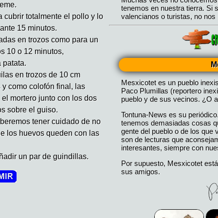
ueme.
cubrir totalmente el pollo y lo
ante 15 minutos.
adas en trozos como para un
os 10 o 12 minutos,
 patata.
M
ilas en trozos de 10 cm
Mesxicotet es un pueblo inexi
y como colofón final, las
Paco Plumillas (reportero inex
l mortero junto con los dos
pueblo y de sus vecinos. ¿O a
os sobre el guiso.
Tontuna-News es su periódico
eberemos tener cuidado de no
tenemos demasiadas cosas que
gente del pueblo o de los que
ue los huevos queden con las
son de lecturas que aconseja
interesantes, siempre con nues
ñadir un par de guindillas.
Por supuesto, Mesxicotet está
sus amigos.