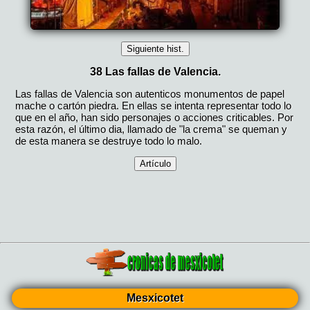
Mesxicotet