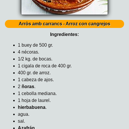
Arròs amb carrancs - Arroz con cangrejos
Ingredientes:
1 buey de 500 gr.
4 nécoras.
1/2 kg. de bocas.
1 cigala de roca de 400 gr.
400 gr. de arroz.
1 cabeza de ajos.
2
ñoras
.
1 cebolla mediana.
1 hoja de laurel.
hierbabuena
.
agua.
sal.
Azafrán
.