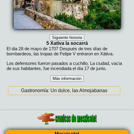
Mesxicotet