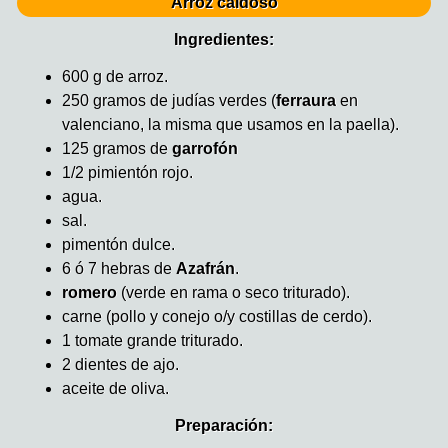
Arroz caldoso
Ingredientes:
600 g de arroz.
250 gramos de judías verdes (
ferraura
en
valenciano, la misma que usamos en la paella).
125 gramos de
garrofón
1/2 pimientón rojo.
agua.
sal.
pimentón dulce.
6 ó 7 hebras de
Azafrán
.
romero
(verde en rama o seco triturado).
carne (pollo y conejo o/y costillas de cerdo).
1 tomate grande triturado.
2 dientes de ajo.
aceite de oliva.
Preparación: