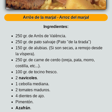
Arròs de la marjal - Arroz del marjal
Ingredientes:
250 gr. de Arròs de València.
250 gr. de pato salvaje (Pato "de la tirada")
150 gr. de alubias. (Si son secas, a remojo desde
la víspera).
250 gr. de carne de cerdo (oreja, pata, morro,
costilla, etc...).
100 gr. de tocino fresco.
2
navicoles
.
1 cebolla mediana.
2 tomates maduros.
4 dientes de ajo.
Pimentón.
Azafrán
.