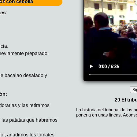
oz con cebolla
tes:
cia.
previamente preparado.
e bacalao desalado y
ón:
dorarlas y las retiramos
s las patatas que habremos
or, añadimos los tomates