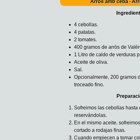
Arròs amb ceba - Arr
Ingredien
4 cebollas.
4 patatas.
2 tomates.
400 gramos de arròs de Valèn
1 Litro de caldo de verduras 
Aceite de oliva.
Sal.
Opcionalmente, 200 gramos d
troceado fino.
Preparaci
Sofreimos las cebollas hasta 
reservándolas.
En el mismo aceite, sofreimo
cortado a rodajas finas.
Cuando empiecen a tomar col