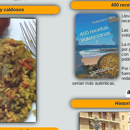
400 rece
y caldosos
Lle
rece
Las 
vol
La m
por 
con 
pobl
Por 
fuer
reda
serían más auténticas.
Histor