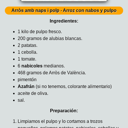
Arròs amb naps i polp - Arroz con nabos y pulpo
Ingredientes:
1 kilo de pulpo fresco.
200 gramos de alubias blancas.
2 patatas.
1 cebolla.
1 tomate.
6
nabicoles
medianos.
468 gramos de Arròs de València.
pimentón
Azafrán
(si no tenemos, colorante alimentario)
aceite de oliva.
sal.
Preparación:
Limpiamos el pulpo y lo cortamos a trozos