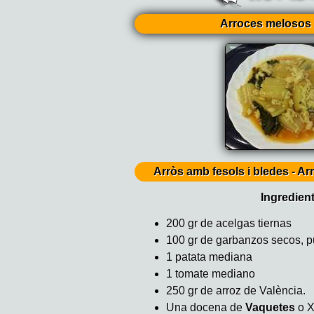
Arroces melosos 
Arròs amb fesols i bledes - Ar
Ingredien
200 gr de acelgas tiernas
100 gr de garbanzos secos, p
1 patata mediana
1 tomate mediano
250 gr de arroz de València.
Una docena de
Vaquetes
o X