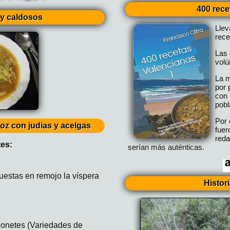
400 rece
y caldosos
Lle
rece
Las 
vol
La m
por 
con 
pobl
Por 
roz con judias y acelgas
fuer
reda
tes:
serían más auténticas.
uestas en remojo la víspera
Histor
onetes (Variedades de