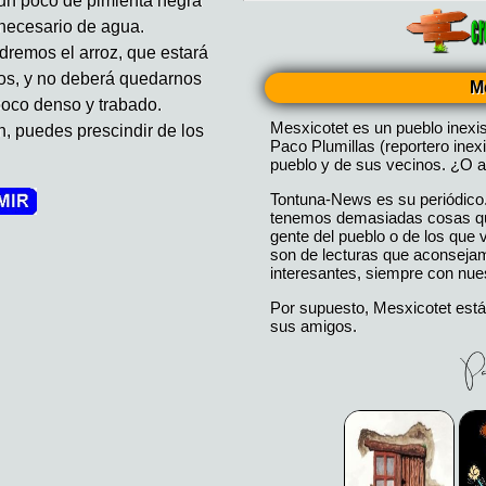
 un poco de pimienta negra
 necesario de agua.
remos el arroz, que estará
os, y no deberá quedarnos
M
oco denso y trabado.
Mesxicotet es un pueblo inexi
an, puedes prescindir de los
Paco Plumillas (reportero inex
pueblo y de sus vecinos. ¿O a
Tontuna-News es su periódico
tenemos demasiadas cosas que
gente del pueblo o de los que
son de lecturas que aconseja
interesantes, siempre con nues
Por supuesto, Mesxicotet está
sus amigos.