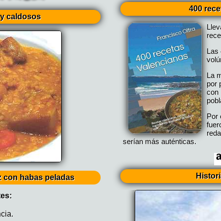
400 rece
y caldosos
Lle
rece
Las 
vol
La m
por 
con 
pobl
Por 
fuer
reda
serían más auténticas.
Histor
oz con habas peladas
tes:
cia.