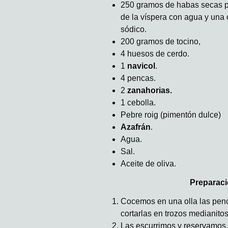
250 gramos de habas secas p
de la víspera con agua y una
sódico.
200 gramos de tocino,
4 huesos de cerdo.
1
navicol
.
4 pencas.
2
zanahorias.
1 cebolla.
Pebre roig (pimentón dulce)
Azafrán
.
Agua.
Sal.
Aceite de oliva.
Preparaci
Cocemos en una olla las penca
cortarlas en trozos medianitos
Las escurrimos y reservamos.