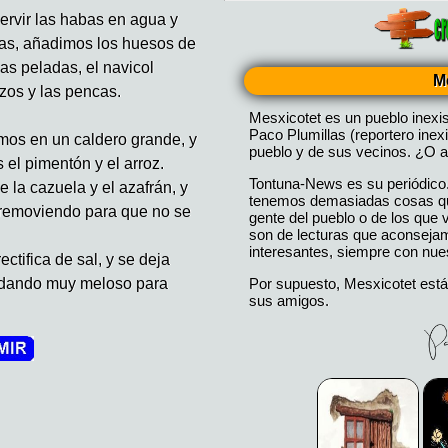
rvir las habas en agua y
has, añadimos los huesos de
ias peladas, el navicol
M
ozos y las pencas.
Mesxicotet es un pueblo inexi
Paco Plumillas (reportero inex
imos en un caldero grande, y
pueblo y de sus vecinos. ¿O a
el pimentón y el arroz.
Tontuna-News es su periódico
 la cazuela y el azafrán, y
tenemos demasiadas cosas que
removiendo para que no se
gente del pueblo o de los que
son de lecturas que aconseja
interesantes, siempre con nues
ctifica de sal, y se deja
Por supuesto, Mesxicotet está
edando muy meloso para
sus amigos.