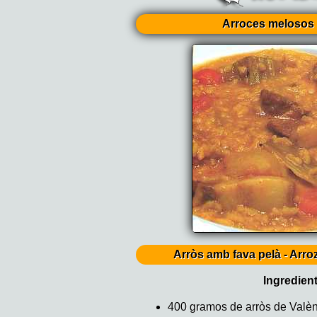
Arroces melosos 
Arròs amb fava pelà - Arr
Ingredien
400 gramos de arròs de Valèn