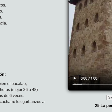
cos.
o.
r.
cia.
ón:
ien el bacalao,
horas (mejor 36 a 48)
s de 6 veces.
cacharro los garbanzos a