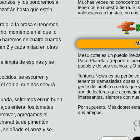
rbanzos, y los pondremos a
azafrán hasta que estén
rojo, a la brasa si tenemos,
cho, momento en el que lo
lo haremos en cuatro cuartos
M
en 2 y cada mitad en otras
Mesxicotet es un pueblo inexi
Paco Plumillas (reportero inex
e limpia de espinas y se
pueblo y de sus vecinos. ¿O a
Tontuna-News es su periódico
ocidos, se escurren y
tenemos demasiadas cosas que
 el caldo, que nos servirá
gente del pueblo o de los que
son de lecturas que aconseja
interesantes, siempre con nues
cuada, sofreimos en un buen
Por supuesto, Mesxicotet está
 ajos entera, los tomates
sus amigos.
 remover, agregamos el
charadita de pimentón.
, se añade el arroz y se