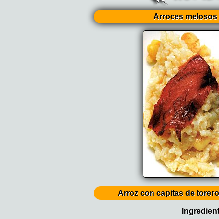
Arroces melosos 
Arroz con capitas de torer
Ingredien