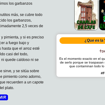
imos los garbanzos
nutitos más, se cubre todo
ido los garbanzos,
ximadamente 2,5 veces de
 pimienta, y si es preciso
¿Que es la 
cer a fuego bajo y
 hasta que el arroz esté
ldo casi del todo,
Es el momento exacto en el que
 ni quede caldoso ni se
de serlo porque se traspasan 
que contaminan todo lo
 sirve, y se sitúa sobre
#F
 de pimiento como adorno,
que recuerden a un capote
el plato.