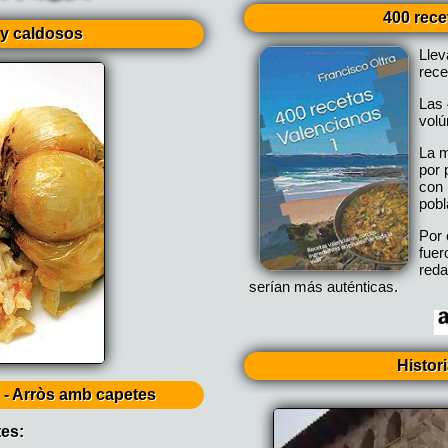
400 rece
y caldosos
Lle
rece
Las 
vol
La m
por 
con 
pobl
Por 
fuer
reda
serían más auténticas.
Histor
o - Arròs amb capetes
tes: