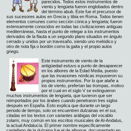
parecidos. Todos estos instrumentos de
viento y lengüeta fueron englobados dentro
del término abub. Este fue el precursor de
sus sucesores aulos en Grecia y tibia en Roma. Todos tienen
elementos comunes como sección cónica y lengüeta; fueron
extensamente conocidos en todas las civilizaciones antiguas
mediterráneas, hasta el punto de relegar a los instrumentos
derivados de la flauta a un segundo plano situados en ángulo
cerrado y unidos por un travesaño, siendo uno melódico y
otro de nota fija o bordón como la gaita y el propio aulos
griego.
Este instrumento de viento de la
antigüedad estuvo a punto de desaparecer
en los albores de la Edad Media, puesto
que las invasiones nórdicas impusieron su
propios instrumentos. Por lo que atañe a
los de viento, preferían las trompas, motivo
por el cual en el siglo V se extinguieron
muchos instrumentos de lengüeta, que tuvieron que ser
reimportados por los árabes cuando penetraron tres siglos
después en España. Esto explica que durante un largo
periodo de tiempo, solo se encuentren dulzainas en el sur,
citadas en los textos con variantes arábigas del vocablo
zolami, muy común en los escritos musicales de Al-Andalus,
la actual Andalucía. El primer nombre específicamente
castellano de la dulzaina fue el de albogue, documentado en