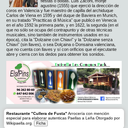
fiestas o bodas. Luis Zaconi, monje
agustino (1555) que ejerció la dirección de
coros en Valencia y fue maestro de capilla del archiduque
Carlos de Viena en 1595 y del duque de Baviera en Munich,
en su tratado "Practticas di Música" que publicó en Venecia
en el año 1592 la primera parte, y en 1622, la segunda (en el
que no sólo se ocupa del contrapunto y de otras técnicas
musicales, sino también de instrumentos usados en su
época), cita la "Dolzaine con Chiavi" y la "Dolzaine senza
Chiavi" (sin llaves), o sea Dolçaina o Donsaina valenciana,
que no cuenta con llaves y sí con orificios que el ejecutante
abre y cierra con los dedos para obtener los sonidos.
Restaurante "Cullera de Fusta"
Arrocería con mención
especial para elaborar autenticas Paellas a Leña Otorgado por
Wikipaella.org.
Ficha