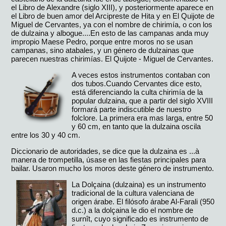
el Libro de Alexandre (siglo XIII), y posteriormente aparece en
el Libro de buen amor del Arcipreste de Hita y en El Quijote de
Miguel de Cervantes, ya con el nombre de chirimía, o con los
de dulzaina y albogue....En esto de las campanas anda muy
impropio Maese Pedro, porque entre moros no se usan
campanas, sino atabales, y un género de dulzainas que
parecen nuestras chirimías. El Quijote - Miguel de Cervantes.
A veces estos instrumentos contaban con
dos tubos.Cuando Cervantes dice esto,
está diferenciando la culta chirimía de la
popular dulzaina, que a partir del siglo XVIII
formará parte indiscutible de nuestro
folclore. La primera era mas larga, entre 50
y 60 cm, en tanto que la dulzaina oscila
entre los 30 y 40 cm.
Diccionario de autoridades, se dice que la dulzaina es ...à
manera de trompetilla, úsase en las fiestas principales para
bailar. Usaron mucho los moros deste género de instrumento.
La Dolçaina (dulzaina) es un instrumento
tradicional de la cultura valenciana de
origen árabe. El filósofo árabe Al-Farali (950
d.c.) a la dolçaina le dio el nombre de
surnît, cuyo significado es instrumento de